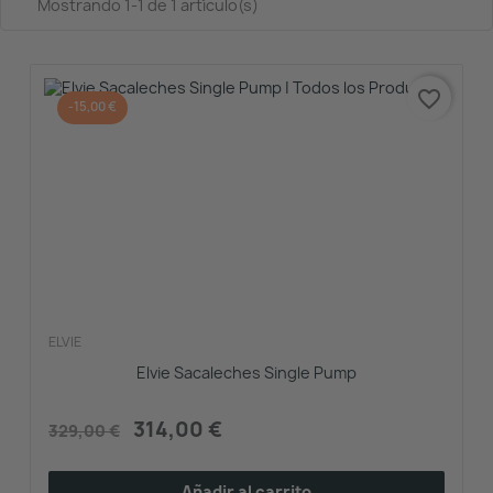
Mostrando 1-1 de 1 artículo(s)
favorite_border
-15,00 €
ELVIE
Elvie Sacaleches Single Pump
314,00 €
329,00 €
Añadir al carrito