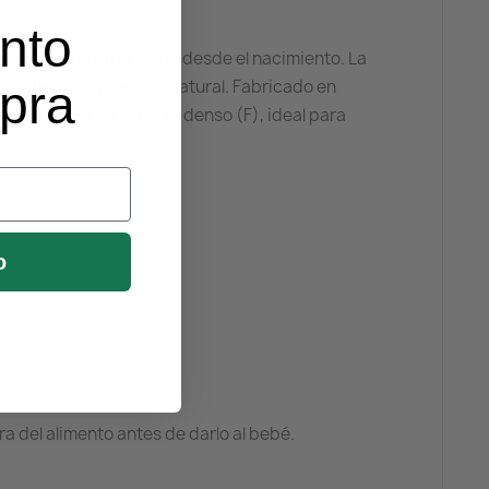
nto
desarrollo oral del bebé desde el nacimiento. La
 mantenga la posición natural. Fabricado en
mpra
. Incluye tetina de flujo denso (F), ideal para
o
a del alimento antes de darlo al bebé.