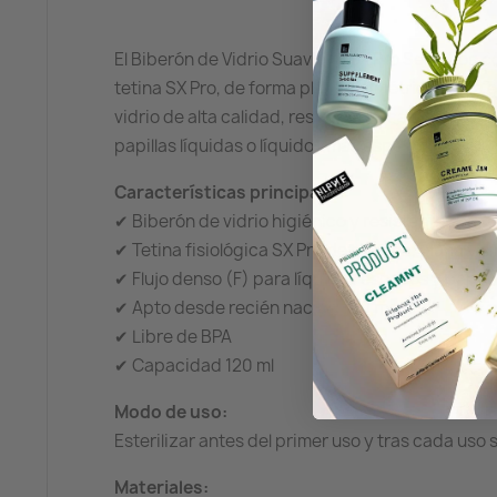
El Biberón de Vidrio Suavinex SX Pro Selection co
tetina SX Pro, de forma plana y simétrica, imit
vidrio de alta calidad, resistente a cambios de te
papillas líquidas o líquidos más espesos.
Características principales:
✔ Biberón de vidrio higiénico y resistente
✔ Tetina fisiológica SX Pro de silicona, plana y s
✔ Flujo denso (F) para líquidos espesos y papilla
✔ Apto desde recién nacido (+0 meses)
✔ Libre de BPA
✔ Capacidad 120 ml
Modo de uso:
Esterilizar antes del primer uso y tras cada uso
Materiales: