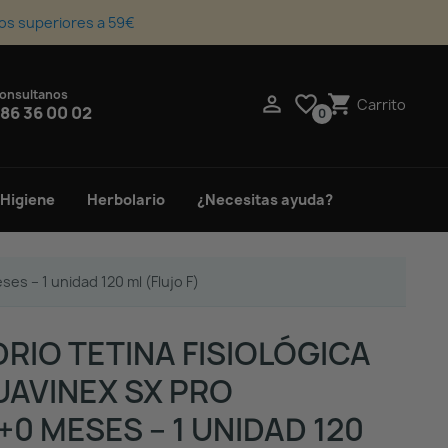
os superiores a 59€
onsultanos
upport_agent

favorite_border
shopping_cart
Carrito
86 36 00 02
0
 Higiene
Herbolario
¿Necesitas ayuda?
ses – 1 unidad 120 ml (Flujo F)
DRIO TETINA FISIOLÓGICA
UAVINEX SX PRO
+0 MESES – 1 UNIDAD 120