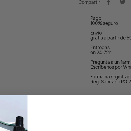
Compartir
Pago
100% seguro
Envío
gratis a partir de 
Entregas
en 24-72h
Pregunta a un far
Escríbenos por Wh
Farmacia registra
Reg. Sanitario PO-