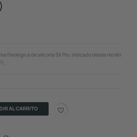
)
ina fisiológica de silicona SX Pro, indicado desde recién
F).
IR AL CARRITO
favorite_border