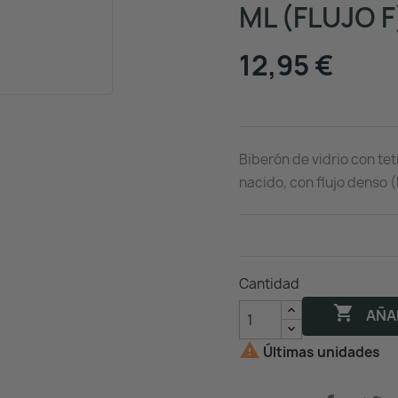
ML (FLUJO F
12,95 €
Biberón de vidrio con tet
nacido, con flujo denso (
Cantidad

AÑAD

Últimas unidades