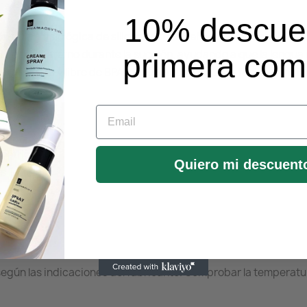
10% descue
n tetina fisiológica de silicona está diseñado para respetar el 
a el pezón materno durante la succión, ayudando a que la lengua
primera co
mperatura y libre de BPA, es higiénico, seguro y fácil de limpiar
Email
imétrica
Quiero mi descuent
s líquidas
 según las indicaciones del fabricante. Comprobar la temperatur