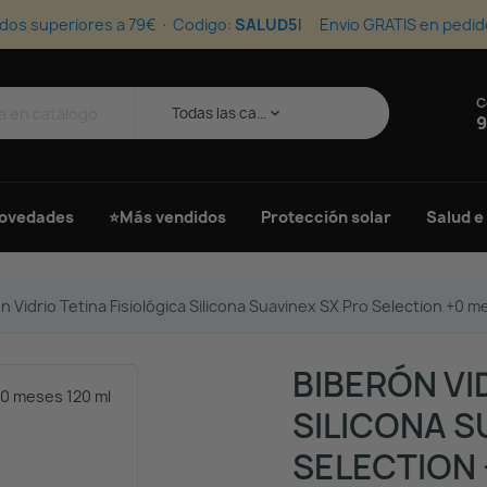
dos superiores a 79€ · Codigo:
SALUD5
Envio GRATIS en pedid
C
s
Todas las ca...
keyboard_arrow_down
9
ovedades
⭐Más vendidos
Protección solar
Salud e
n Vidrio Tetina Fisiológica Silicona Suavinex SX Pro Selection +0 me
BIBERÓN VI
SILICONA S
SELECTION 