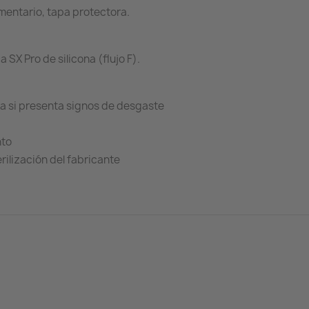
imentario, tapa protectora.
a SX Pro de silicona (flujo F).
rla si presenta signos de desgaste
nto
rilización del fabricante