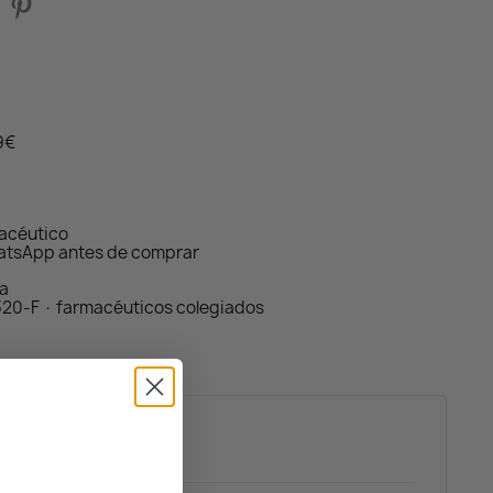
59€
macéutico
atsApp antes de comprar
da
320-F · farmacéuticos colegiados