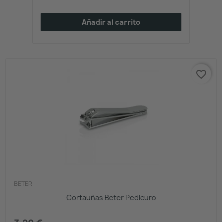
Añadir al carrito
favorite_border
BETER
Cortauñas Beter Pedicuro