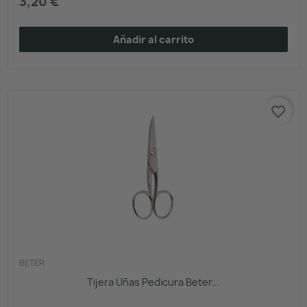
3,20 €
Añadir al carrito
favorite_border
BETER
Tijera Uñas Pedicura Beter...