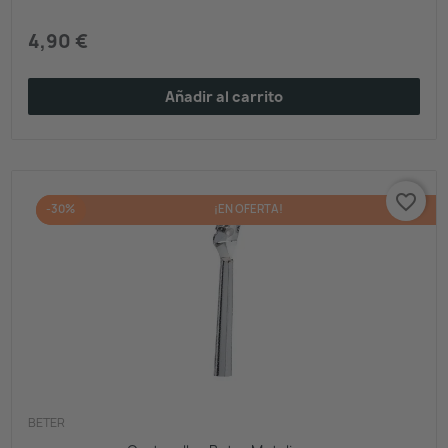
4,90 €
Añadir al carrito
favorite_border
-30%
¡EN OFERTA!
BETER