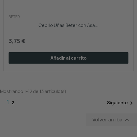
BETER
Cepillo Uñas Beter con Asa...
3,75 €
Añadir al carrito
Mostrando 1-12 de 13 artículo(s)
1

Siguiente
2
Volver arriba
