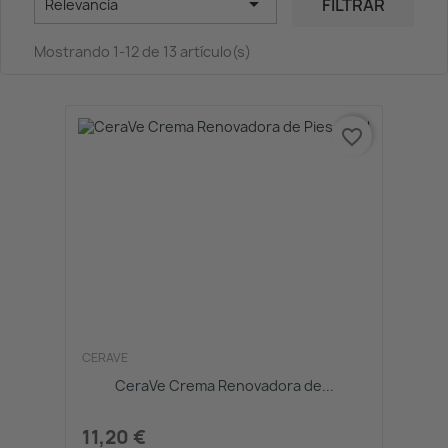

FILTRAR
Relevancia
Mostrando 1-12 de 13 artículo(s)
favorite_border
CERAVE
CeraVe Crema Renovadora de...
11,20 €