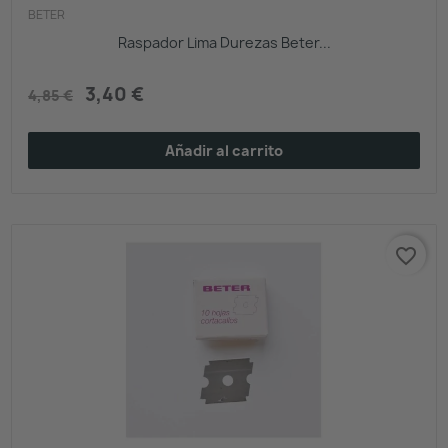
BETER
Raspador Lima Durezas Beter...
3,40 €
4,85 €
Añadir al carrito
favorite_border