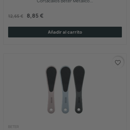
Cortacallos Beter Metalico...
8,85 €
12,65 €
Añadir al carrito
favorite_border
BETER