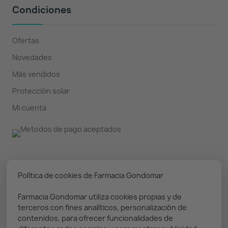
Condiciones
Ofertas
Novedades
Más vendidos
Protección solar
Mi cuenta
Nuestro boletín
Política de cookies de Farmacia Gondomar
Farmacia Gondomar utiliza cookies propias y de
Puedes darte de baja en cualquier momento. Prometemos
terceros con fines analíticos, personalización de
solo enviar información relevante
contenidos, para ofrecer funcionalidades de