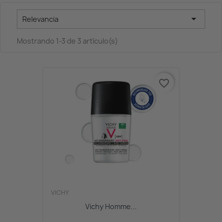

Relevancia
Mostrando 1-3 de 3 artículo(s)
favorite_border
VICHY
Vichy Homme...