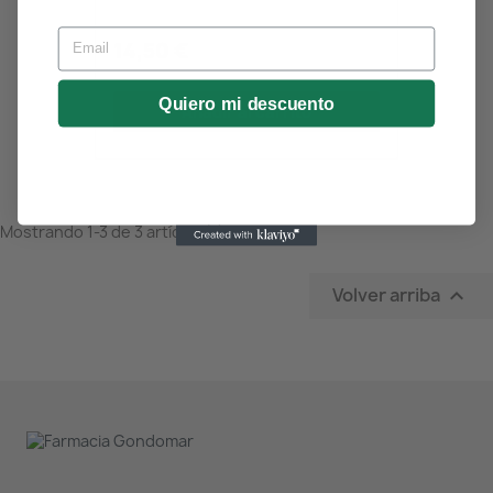
Email
14,50 €
Quiero mi descuento
Añadir al carrito
Mostrando 1-3 de 3 artículo(s)
Volver arriba
