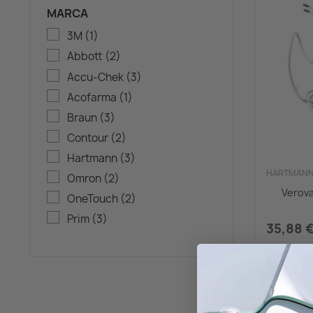
MARCA
3M
(1)
Abbott
(2)
Accu-Chek
(3)
Acofarma
(1)
Braun
(3)
Contour
(2)
Hartmann
(3)
HARTMAN
Omron
(2)
Verova
OneTouch
(2)
Prim
(3)
35,88 
Añadi