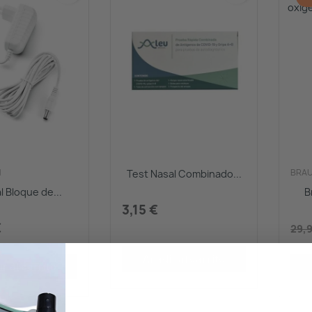
N
BRA
Test Nasal Combinado...
l Bloque de...
B
3,15 €
€
29,
Añadir al carrito
r al carrito