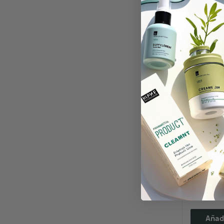
ACOFARM
Acof
La
9,45 €
Añadi