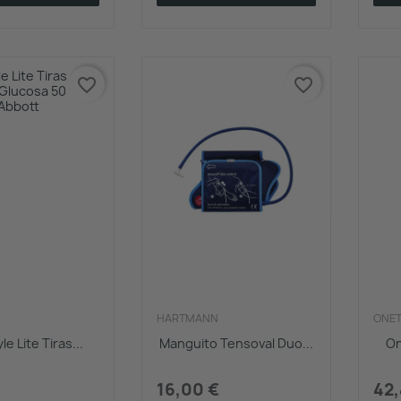
favorite_border
favorite_border
HARTMANN
ONE
le Lite Tiras...
Manguito Tensoval Duo...
On
16,00 €
42,