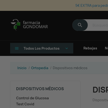
5€ EXTRA para pedi
search
Rebajas
N
menu
Todos Los Productos
keyboard_arrow_down
Inicio
Ortopedia
Dispositivos médicos
DIS
DISPOSITIVOS MÉDICOS
Control de Glucosa
Disposit
Test Covid