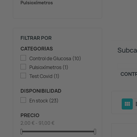
Pulsioxímetros
FILTRAR POR
CATEGORÍAS
Subca
Control de Glucosa
(10)
Pulsioxímetros
(1)
CONTR
Test Covid
(1)
DISPONIBILIDAD
En stock
(23)
view_module
vi
PRECIO
2,00 € - 91,00 €