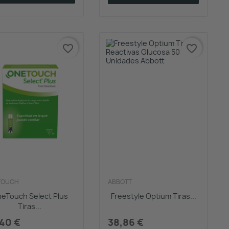
favorite_border
favorite_border
TOUCH
ABBOTT
eTouch Select Plus
Freestyle Optium Tiras...
Tiras...
40 €
38,86 €