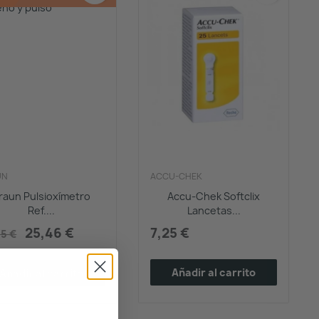
UN
ACCU-CHEK
raun Pulsioxímetro
Accu-Chek Softclix
Ref....
Lancetas...
25,46 €
7,25 €
95 €
Añadir al carrito
Añadir al carrito