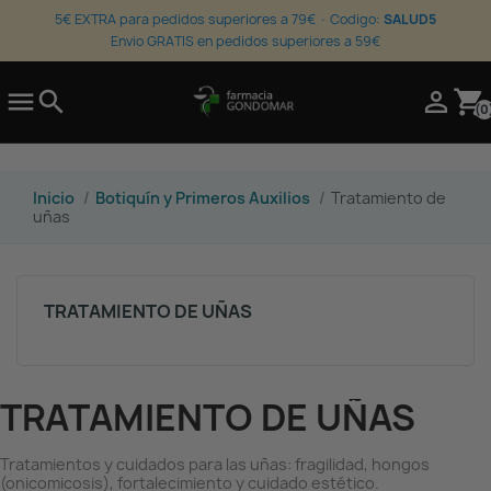
5€ EXTRA para pedidos superiores a 79€ · Codigo:
SALUD5
Envio GRATIS en pedidos superiores a 59€

search

shopping_cart
(0
Inicio
Botiquín y Primeros Auxilios
Tratamiento de
uñas
TRATAMIENTO DE UÑAS
TRATAMIENTO DE UÑAS
Tratamientos y cuidados para las uñas: fragilidad, hongos
(onicomicosis), fortalecimiento y cuidado estético.