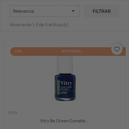

FILTRAR
Relevancia
Mostrando 1-5 de 5 artículo(s)
favorite_border
-30%
¡EN OFERTA!
VITRY
Vitry Be Green Esmalte...