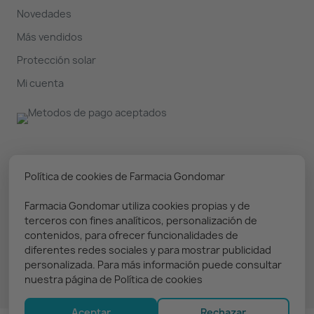
Novedades
Más vendidos
Protección solar
Mi cuenta
Nuestro boletín
Política de cookies de Farmacia Gondomar
Farmacia Gondomar utiliza cookies propias y de
Puedes darte de baja en cualquier momento. Prometemos
terceros con fines analíticos, personalización de
solo enviar información relevante
contenidos, para ofrecer funcionalidades de
diferentes redes sociales y para mostrar publicidad
personalizada. Para más información puede consultar
nuestra página de Política de cookies
Aceptar
Rechazar