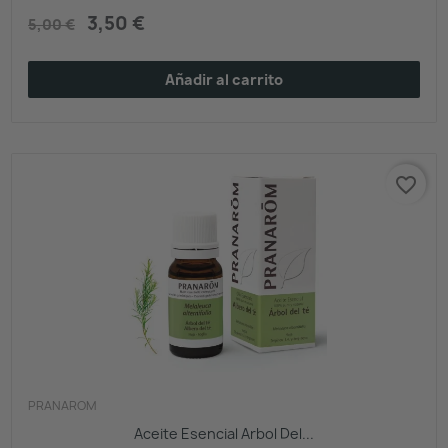
3,50 €
5,00 €
Añadir al carrito
favorite_border
PRANAROM
Aceite Esencial Arbol Del...