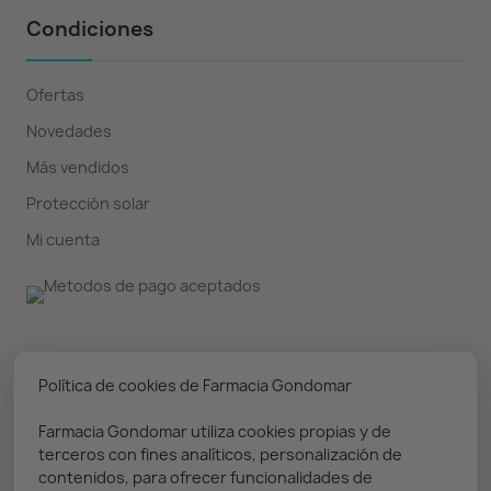
Condiciones
Ofertas
Novedades
Más vendidos
Protección solar
Mi cuenta
Nuestro boletín
Política de cookies de Farmacia Gondomar
Farmacia Gondomar utiliza cookies propias y de
Puedes darte de baja en cualquier momento. Prometemos
terceros con fines analíticos, personalización de
solo enviar información relevante
contenidos, para ofrecer funcionalidades de