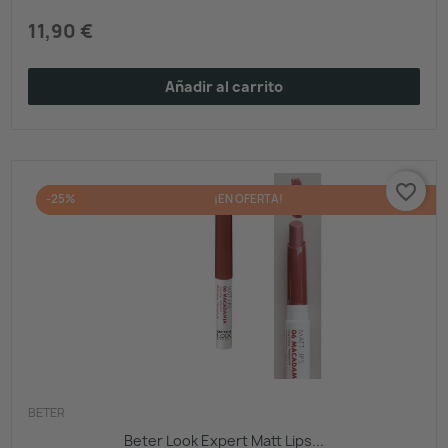
11,90 €
Añadir al carrito
favorite_border
-25%
¡EN OFERTA!
BETER
Beter Look Expert Matt Lips...