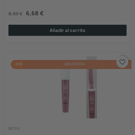
6,68 €
8,90 €
Añadir al carrito
favorite_border
-30%
¡EN OFERTA!
BETER