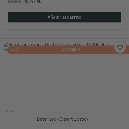
6,41 €
8,90 €
Añadir al carrito
favorite_border
-26%
¡EN OFERTA!
BETER
Beter Look Expert Lipstick...