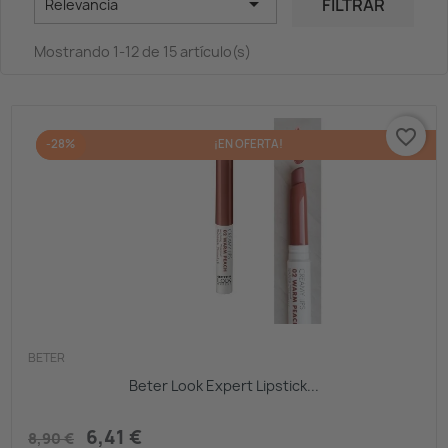

FILTRAR
Relevancia
Mostrando 1-12 de 15 artículo(s)
favorite_border
-28%
¡EN OFERTA!
BETER
Beter Look Expert Lipstick...
6,41 €
8,90 €