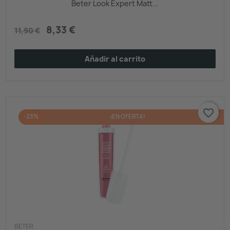
Beter Look Expert Matt...
8,33 €
11,90 €
Añadir al carrito
favorite_border
-23%
¡EN OFERTA!
BETER