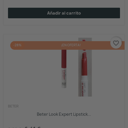
Añadir al carrito
favorite_border
-28%
¡EN OFERTA!
BETER
Beter Look Expert Lipstick...