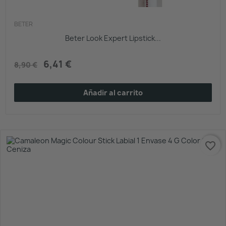
BETER
Beter Look Expert Lipstick...
6,41 €
8,90 €
Añadir al carrito
favorite_border