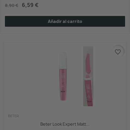
6,59 €
8,90 €
Añadir al carrito
favorite_border
BETER
Beter Look Expert Matt...