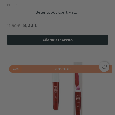
BETER
Beter Look Expert Matt...
8,33 €
11,90 €
Añadir al carrito
favorite_border
-30%
¡EN OFERTA!