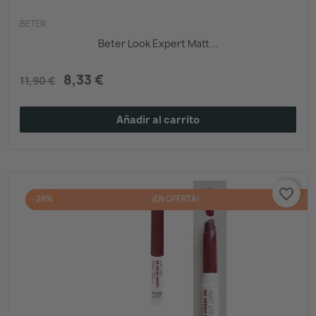
BETER
Beter Look Expert Matt...
8,33 €
11,90 €
Añadir al carrito
favorite_border
-28%
¡EN OFERTA!