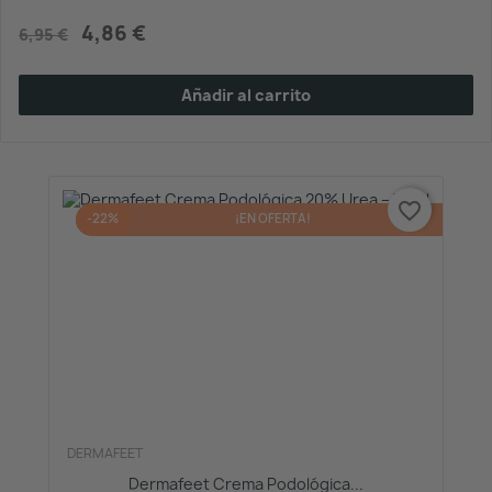
4,86 €
6,95 €
Añadir al carrito
favorite_border
-22%
¡EN OFERTA!
DERMAFEET
Dermafeet Crema Podológica...