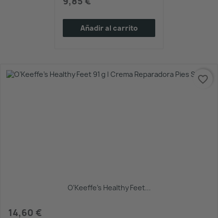
9,85 €
Añadir al carrito
favorite_border
O’Keeffe’s Healthy Feet...
14,60 €