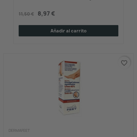
8,97 €
11,50 €
Añadir al carrito
favorite_border
DERMAFEET