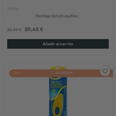
SCHOLL
Plantillas Scholl LiquiFlex...
20,40 €
26,50 €
Añadir al carrito
favorite_border
-23%
¡EN OFERTA!