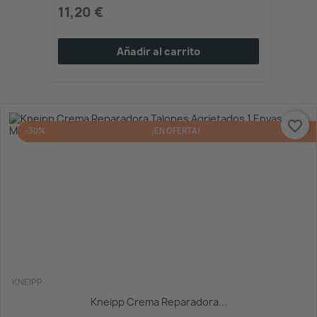
11,20 €
Añadir al carrito
favorite_border
-30%
¡EN OFERTA!
KNEIPP
Kneipp Crema Reparadora...