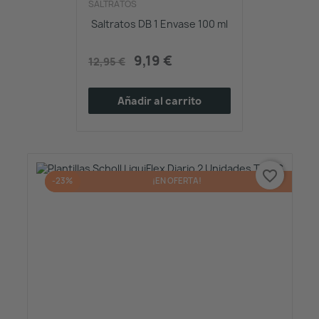
SALTRATOS
Saltratos DB 1 Envase 100 ml
9,19 €
12,95 €
Añadir al carrito
favorite_border
-23%
¡EN OFERTA!