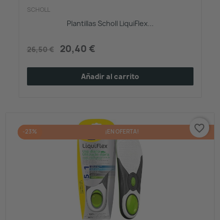
SCHOLL
Plantillas Scholl LiquiFlex...
20,40 €
26,50 €
Añadir al carrito
favorite_border
-23%
¡EN OFERTA!