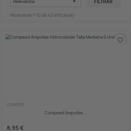

FILTRAR
Relevancia
Mostrando 1-12 de 42 artículo(s)
favorite_border
COMPEED
Compeed Ampollas...
8,95 €