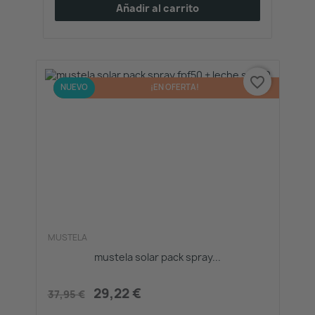
Añadir al carrito
favorite_border
-23%
NUEVO
¡EN OFERTA!
MUSTELA
mustela solar pack spray...
29,22 €
37,95 €