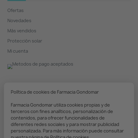
Ofertas
Novedades
Más vendidos
Protección solar
Mi cuenta
Nuestro boletín
Política de cookies de Farmacia Gondomar
Farmacia Gondomar utiliza cookies propias y de
Puedes darte de baja en cualquier momento. Prometemos
terceros con fines analíticos, personalización de
solo enviar información relevante
contenidos, para ofrecer funcionalidades de
diferentes redes sociales y para mostrar publicidad
personalizada. Para más información puede consultar
nuestra página de Política de cookies