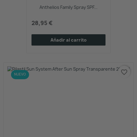
Anthelios Family Spray SPF...
28,95 €
Añadir al carrito
favorite_border
NUEVO