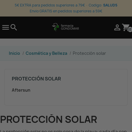
5€ EXTRA para pedidos superiores a 79€ · Codigo:
SALUD5
Envio GRATIS en pedidos superiores a 59€

search

shopping_cart
(0
Inicio
Cosmética y Belleza
Protección solar
PROTECCIÓN SOLAR
Aftersun
PROTECCIÓN SOLAR
La protección solar no es solo cosa de la playa: cada día con