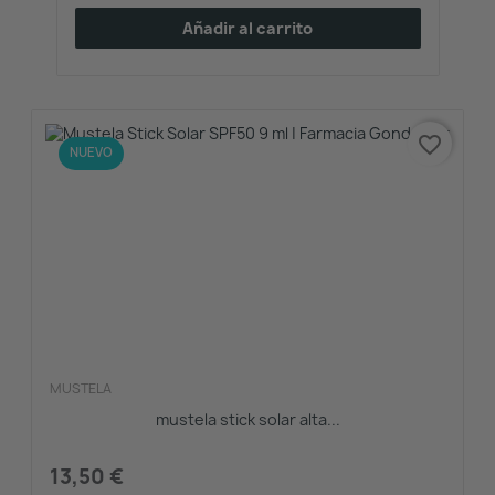
Añadir al carrito
favorite_border
NUEVO
MUSTELA
mustela stick solar alta...
13,50 €