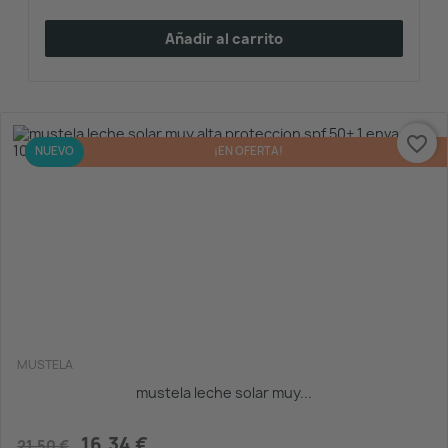
Añadir al carrito
favorite_border
-24%
NUEVO
¡EN OFERTA!
MUSTELA
mustela leche solar muy...
16,34 €
21,50 €