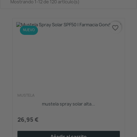
Mostrando 1-12 de 120 artículo(s)
favorite_border
NUEVO
MUSTELA
mustela spray solar alta...
26,95 €
Añadir al carrito