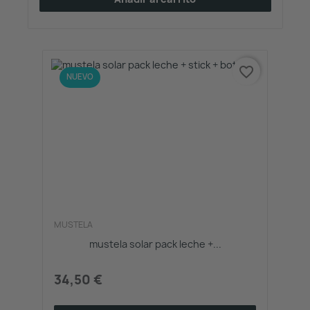
favorite_border
NUEVO
MUSTELA
mustela solar pack leche +...
34,50 €